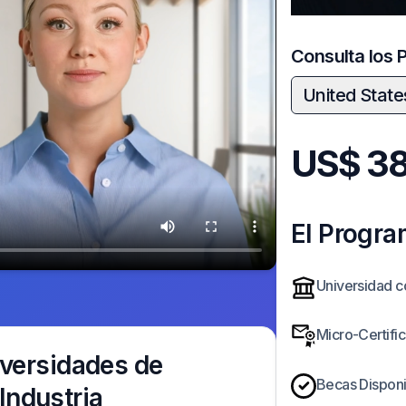
Consulta los 
United State
US$
38
El Progr
Universidad 
Micro-Certifi
versidades de
Becas Dispon
 Industria