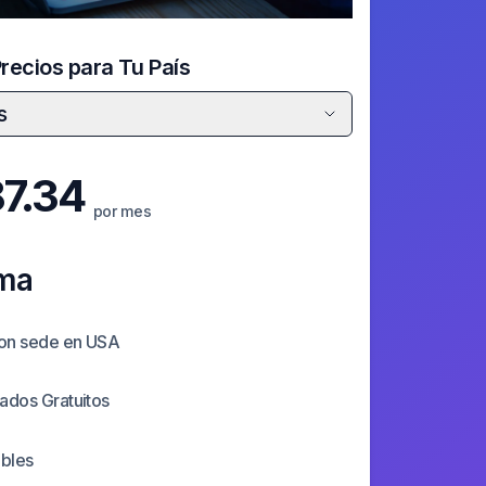
Precios para Tu País
s
7.34
por mes
ama
con sede en USA
cados Gratuitos
ibles