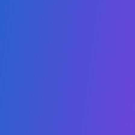
Links
प्राधिकरण
साझेदार बनें
कैटलॉग
बाल संरक्षण नीति
आचार संहिता
अक्सर पूछे जाने वाले प्रश्न
गोपनीयता नीति
छात्रवृत्ति
हमसे संपर्क करें
Admissions:
+1 (407) 738-9203
Administrative: +1 (407) 437-2030
WhatsApp: +1 (407) 738-9203