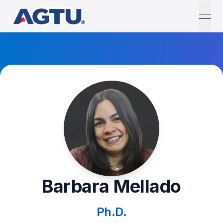
open
Barbara Mellado
Ph.D.