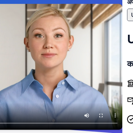
अपन
का