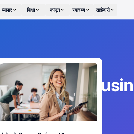
व्यापार
शिक्षा
कानून
स्वास्थ्य
साझेदारी
mba_digital_busi