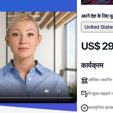
अपने देश के लिए मूल्
United State
US$
29
कार्यक्रम
अमेरिका-आधारित व
निःशुल्क माइक्रो-
छात्रवृत्तियां उपलब