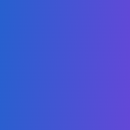
Email*
Telefone*
Selecione seu Curso*
País*
Razão para Contato:*
O que você gostaria de saber?*