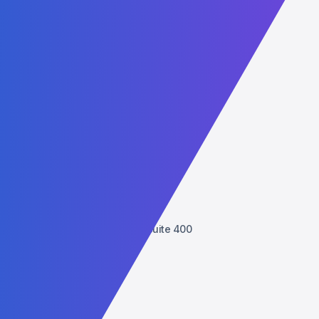
FAQ - Perguntas Frequentes
Política de Privacidade
Bolsas de Estudo
Reconheça seu diploma
Fale Conosco
Admissions:
+55 (41) 98781-4116
Administrative: +1 (407) 437-2030
WhatsApp: +1 (407) 738-9203
contact@agtu.net
6900 Tavistock Lakes Blvd, Suite 400
Orlando, Florida, 32827
USA
Parceiros
Lucent