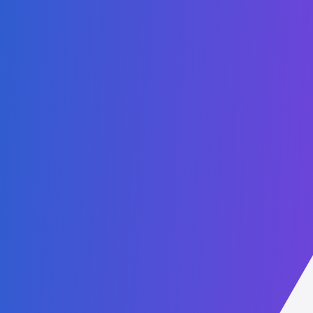
Mestrado em Cloud Computing
Mestrado em Cybersecurity Online
Mestrado em Educação em Sustentabilidade
Mestrado em Gestão de Saúde
Mestrado em Direito
Mestrado em Tecnologias Digitais
Mestrado em Digital Business & IA
Mestrado em ESG
Links
Sobre Nós
Autorização & Acreditação
Torne-se um Parceiro
Catálogo
Política de Proteção à Criança
Código de Conduta