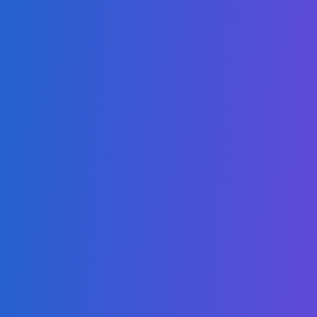
Junte-se a Nós na
Revolução da Educação
Global
Preencha o Formulário Abaixo e Descubra Como a
AGTU Pode Transformar Sua Carreira
Seu Nome*