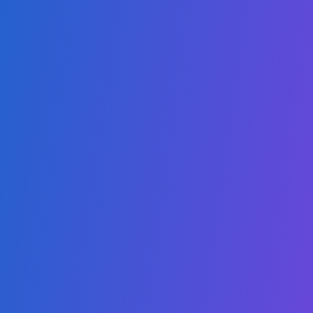
Mestrado em Cybersecurity Online
Mestrado em Educação em Sustentabilidade
Mestrado em Gestão de Saúde
Mestrado em Direito
Mestrado em Tecnologias Digitais
Mestrado em Digital Business & IA
Mestrado em ESG
Links
Sobre Nós
Autorização & Acreditação
Torne-se um Parceiro
Catálogo
Política de Proteção à Criança
Código de Conduta
FAQ - Perguntas Frequentes