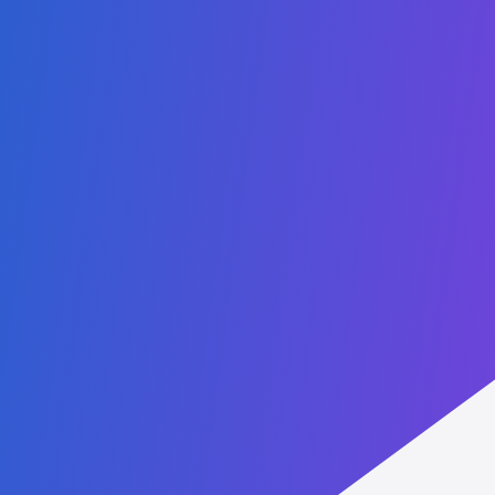
Política de Privacidade
Bolsas de Estudo
Reconheça seu diploma
Fale Conosco
Admissions:
+55 (41) 98781-4116
Administrative: +1 (407) 437-2030
WhatsApp: +1 (407) 738-9203
contact@agtu.net
6900 Tavistock Lakes Blvd, Suite 400
Orlando, Florida, 32827
USA
Parceiros
Lucent