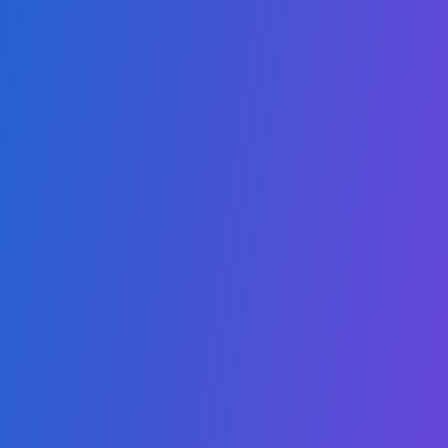
Mestrado em Cybersecurity Online
Mestrado em Educação em Sustentabilidade
Mestrado em Gestão de Saúde
Mestrado em Direito
Mestrado em Tecnologias Digitais
Mestrado em Digital Business & IA
Mestrado em ESG
Links
Sobre Nós
Autorização & Acreditação
Torne-se um Parceiro
Catálogo
Política de Proteção à Criança
Código de Conduta
FAQ - Perguntas Frequentes