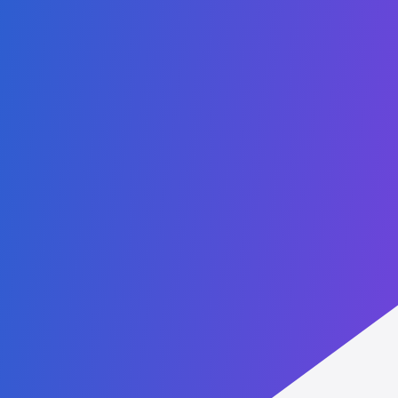
Política de Privacidade
Bolsas de Estudo
Reconheça seu diploma
Fale Conosco
Admissions:
+55 (41) 98781-4116
Administrative: +1 (407) 437-2030
WhatsApp: +1 (407) 738-9203
contact@agtu.net
6900 Tavistock Lakes Blvd, Suite 400
Orlando, Florida, 32827
USA
Parceiros
Lucent