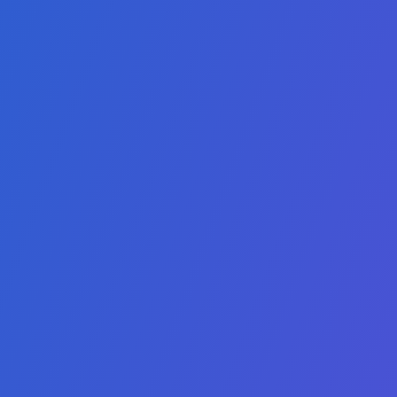
Nossos P
Mestrado em
Mestrado 
Mestrado 
Mestrado 
Sustentabi
Mestrado 
Mestrado e
Internacio
Mestrado e
English
Mestrado e
Mestrado e
Nossa missão é oferecer diplomas online
de alta qualidade e acessíveis,
capacitando os alunos a se destacarem
tanto em mercados locais competitivos
quanto globais.