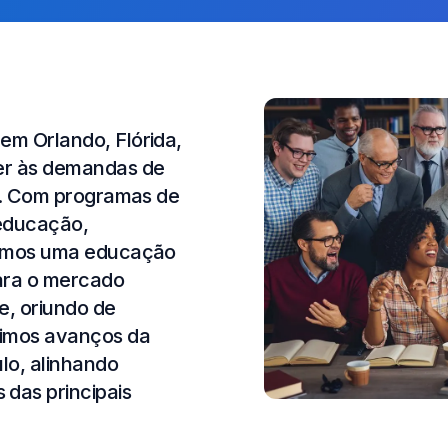
em Orlando, Flórida,
der às demandas de
al. Com programas de
 educação,
ecemos uma educação
ara o mercado
e, oriundo de
timos avanços da
ulo, alinhando
das principais