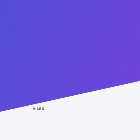
Contate-nos
Admissions:
+1 (407) 738-9203
Administrative: +1 (407) 437-2030
WhatsApp: +1 (407) 738-9203
contact@agtu.net
6900 Tavistock Lakes Blvd, Suite 400
Orlando, Florida, 32827
USA
Parceiros
Lucent
Vised