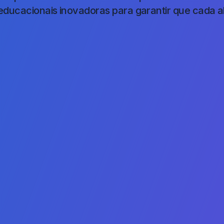
educacionais inovadoras para garantir que cada a
olução da
Seu Nome*
Telefone*
o a AGTU Pode
País*