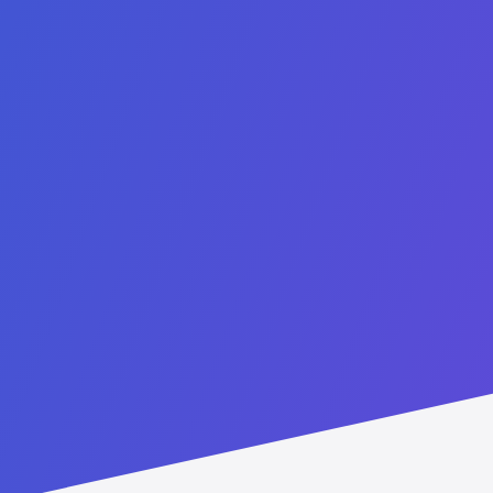
rogramas
Links
 Inteligência Artificial
Sobre Nós
em Computação em Nuvem
Autorização
em Cibersegurança
Torne-se um Parceiro
em Educação em
Catálogo
lidade
Política de Proteção à Criança
em Ciências da Saúde
Código de Conduta
m Estudos Jurídicos
Perguntas Frequentes
nais
Política de Privacidade
m Tecnologias Digitais
Bolsa de Estudos
m Negócios Digitais
Reconheça seu diploma
m Sustentabilidade