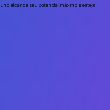
luno alcance seu potencial máximo e esteja
Email*
Selecione seu Curso*
Motivo do contato:*