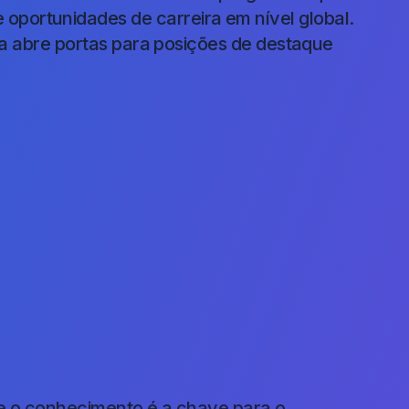
ortunidades de carreira em nível global.
ma abre portas para posições de destaque
e o conhecimento é a chave para o