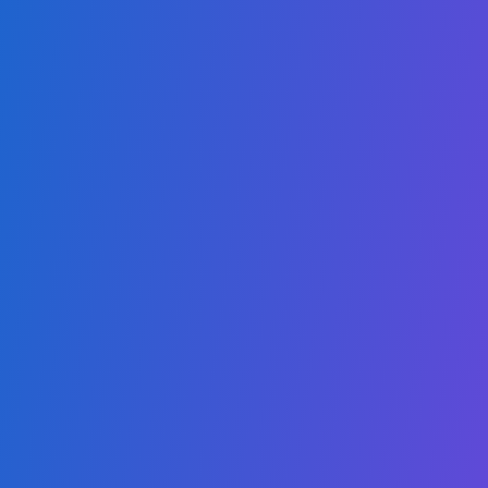
English
Nossa missão é oferecer diplomas online de alta qualidade e ac
capacitando os alunos a se destacarem tanto em mercados loca
quanto globais.
Nossos Programas
Mestrado em Inteligência Artificial
Mestrado em Computação em Nuvem
Mestrado em Cibersegurança
Mestrado em Educação em Sustentabilidade