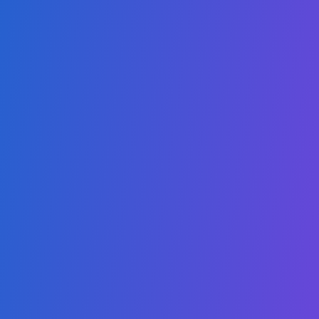
Mestrado em Ciências da Saúde
Mestrado em Estudos Jurídicos Internacionais
Mestrado em Tecnologias Digitais
Mestrado em Negócios Digitais
Mestrado em Sustentabilidade
Links
Sobre Nós
Autorização
Torne-se um Parceiro
Catálogo
Política de Proteção à Criança
Código de Conduta
Perguntas Frequentes
Política de Privacidade
Bolsa de Estudos