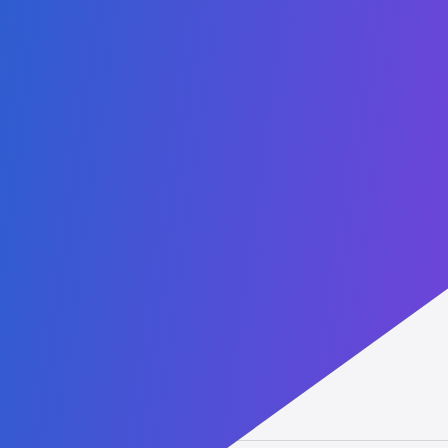
Reconheça seu diploma
Contate-nos
Admissions:
+1 (407) 738-9203
Administrative: +1 (407) 437-2030
WhatsApp: +1 (407) 738-9203
contact@agtu.net
6900 Tavistock Lakes Blvd, Suite 400
Orlando, Florida, 32827
USA
Parceiros
Lucent
Vised