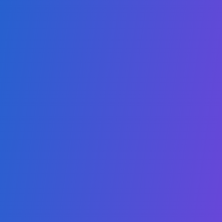
Mestrado em Ciências da Saúde
Mestrado em Estudos Jurídicos Internacionais
Mestrado em Tecnologias Digitais
Mestrado em Negócios Digitais
Mestrado em Sustentabilidade
Links
Sobre Nós
Autorização
Torne-se um Parceiro
Catálogo
Política de Proteção à Criança
Código de Conduta
Perguntas Frequentes
Política de Privacidade
Bolsa de Estudos