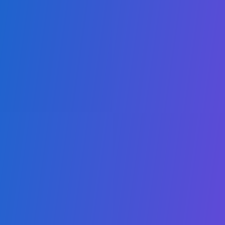
English
Nossa missão é oferecer diplomas online de alta qualidade e ac
capacitando os alunos a se destacarem tanto em mercados loca
quanto globais.
Nossos Programas
Mestrado em Inteligência Artificial
Mestrado em Computação em Nuvem
Mestrado em Cibersegurança
Mestrado em Educação em Sustentabilidade