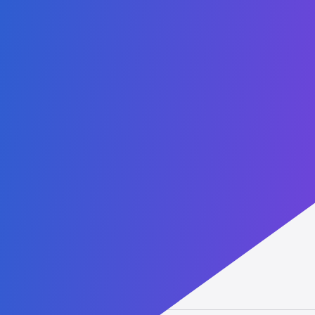
Reconheça seu diploma
Contate-nos
Admissions:
+1 (407) 738-9203
Administrative: +1 (407) 437-2030
WhatsApp: +1 (407) 738-9203
contact@agtu.net
6900 Tavistock Lakes Blvd, Suite 400
Orlando, Florida, 32827
USA
Parceiros
Lucent
Vised