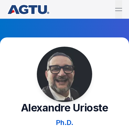
open
Alexandre Urioste
Ph.D.