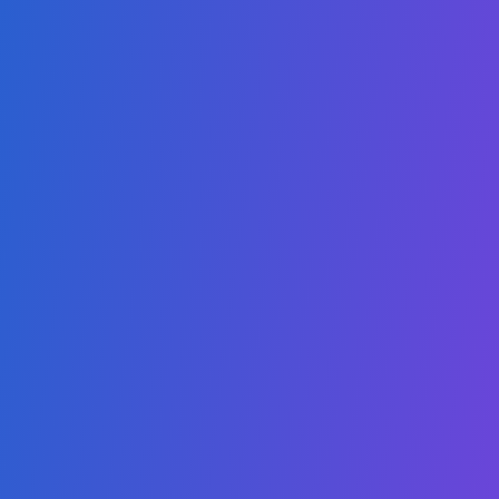
ماجستير التربية في التعليم الرقمي
ماجستير إدارة الأعمال في الأعمال والذكاء الاصطناعي
ماجستير إدارة الأعمال في الاستدامة
Links
التفويض والاعتماد
كن شريكاً
الكتالوج
سياسة حماية الطفل
مدونة السلوك
الأسئلة الشائعة
سياسة الخصوصية
المنح الدراسية
اتصل بنا
Admissions:
+1 (407) 738-9203