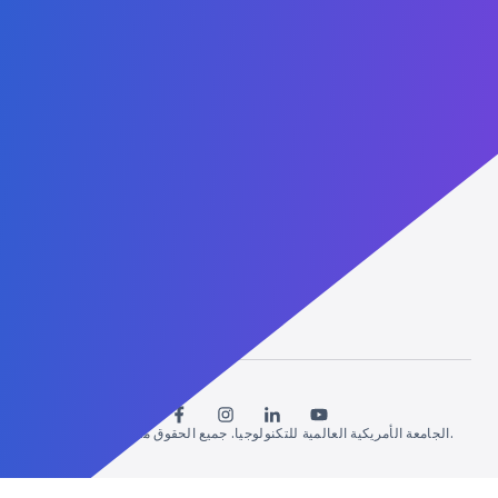
Administrative: +1 (407) 437-2030
WhatsApp: +1 (407) 738-9203
contact@agtu.net
6900 Tavistock Lakes Blvd, Suite 400
Orlando, Florida, 32827
USA
الشركاء
Lucent
Vised
© 2026 الجامعة الأمريكية العالمية للتكنولوجيا. جميع الحقوق محفوظة.