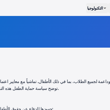
التكنولوجيا
توضح سياسة حماية الطفل هذه التزامنا بحماية ورفاهية الأطفال المسجلين في مؤسستنا.
تكرس AGTU جهودها للدفاع عن حقوق الأطفال وحمايتهم من الأذى. نحن ملتزمون بـ: