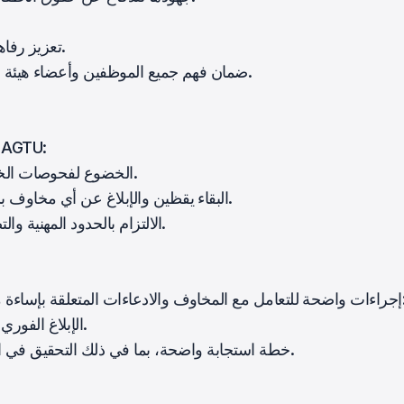
تعزيز رفاهية الأطفال وحمايتهم من الإساءة والإهمال والاستغلال.
ضمان فهم جميع الموظفين وأعضاء هيئة التدريس والمتطوعين لمسؤولياتهم في حماية الأطفال.
يُطلب من جميع الموظفين وأعضاء هيئة التدريس في GTU
الخضوع لفحوصات الخلفية وتلقي التدريب في مجال حماية الطفل والحماية.
البقاء يقظين والإبلاغ عن أي مخاوف بشأن رفاهية الطفل إلى مسؤول حماية الطفل المعين.
الالتزام بالحدود المهنية والتصرف بطريقة تتفق مع موقعهم من الثقة والمسؤولية.
ءات المتعلقة بإساءة معاملة الأطفال. تشمل هذه الإجراءات:
الإبلاغ الفوري عن المخاوف أو الادعاءات إلى مسؤول حماية الطفل.
خطة استجابة واضحة، بما في ذلك التحقيق في المخاوف والتعاون مع السلطات المحلية عند الضرورة.