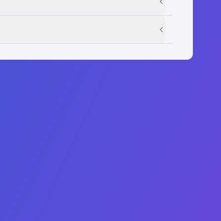
اتصل بنا
Admissions:
+1 (407) 738-9203
Administrative: +1 (407) 437-2030
WhatsApp: +1 (407) 738-9203
contact@agtu.net