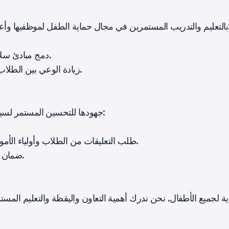
ظفيها وأعضاء هيئة التدريس والطلاب. يشمل ذلك:
دمج مبادئ سلامة الطفل في المناهج الدراسية والأنشطة اللامنهجية.
زيادة الوعي بين الطلاب وأولياء الأمور حول سياسات وإجراءات حماية الطفل.
تكرس AGTU جهودها للتحسين المستمر لسياسات حماية الطفل. ستقوم الجامعة بـ:
طلب التعليقات من الطلاب وأولياء الأمور والموظفين والوكالات الخارجية لتعزيز تدابير الحماية.
ضمان الامتثال لقوانين ولوائح حماية الطفل المحلية والوطنية.