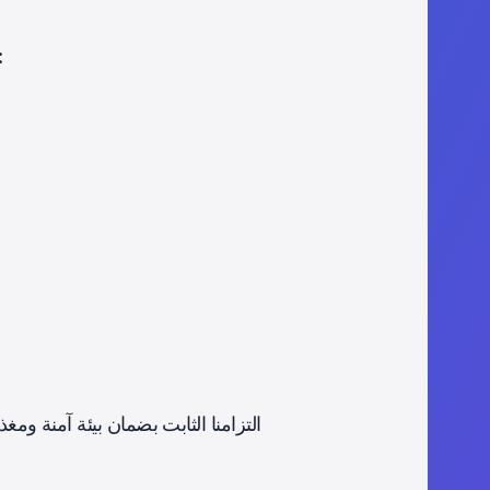
تلتزم AGTU بالتعليم والتدريب المستمرين في مجال حماية الطفل لمو