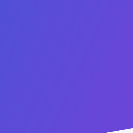
6900 Tavistock Lakes Blvd, Suite 400
Orlando, Florida, 32827
USA
الشركاء
Lucent
Vised