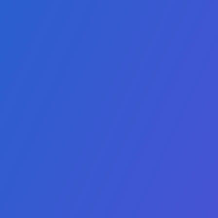
علم البيانات
مال الرقمية
إدارة الصحة
وارد البشرية
ونية الدولية
Arabic
ق والمبيعات
لشؤون العامة
مهمتنا هي تقديم درجات علمية عبر الإنترنت عالية
الجودة وسهلة الوصول، لتمكين الطلاب من التفوق
ي الاستدامة
في الأسواق المحلية والعالمية التنافسية.
لوم الحاسوب
عمال الرقمية
اء الاصطناعي
سبة السحابية
من السيبراني
في الاستدامة
علوم الصحية
ات القانونية