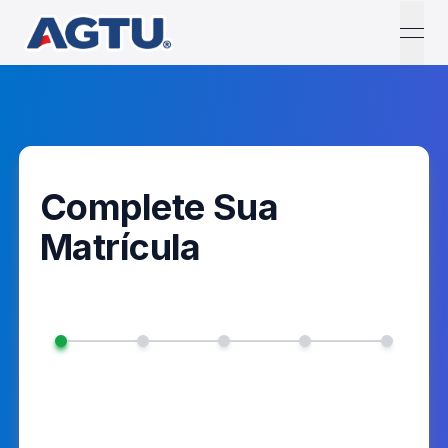
open
Complete Sua
Matrícula