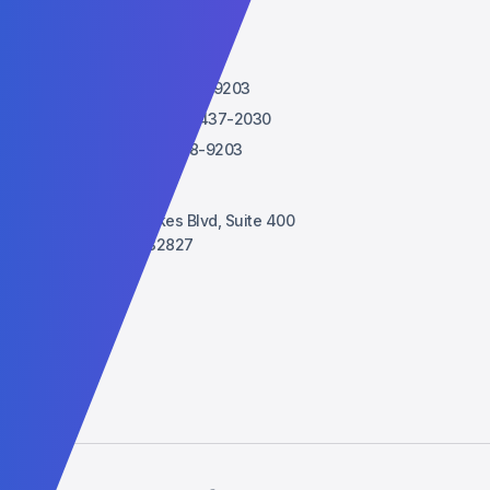
اتصل بنا
Admissions:
+1 (407) 738-9203
Administrative: +1 (407) 437-2030
WhatsApp: +1 (407) 738-9203
contact@agtu.net
6900 Tavistock Lakes Blvd, Suite 400
Orlando, Florida, 32827
USA
الشركاء
Lucent
Vised