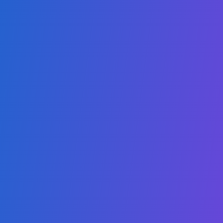
Licenciatura en Ciencias de la Computación
Grado en Administración en Negocios Digitales en Línea
Maestría en Inteligencia Artificial
Maestría en Computación en la Nube
Maestría en Ciberseguridad
Maestría en Educación en Sostenibilidad
Maestría en Ciencias de la Salud
Maestría en Estudios Legales Internacionales
Maestría en Educación Digital
Maestría en Negocios Digitales
Maestría en Sostenibilidad
Links
Autorización & Acreditación
Conviértase en Socio
Catálogo