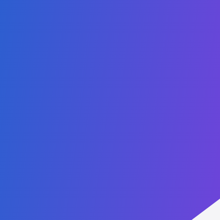
Política de Protección Infantil
Código de Conducta
Preguntas Frecuentes
Política de Privacidad
Becas
Contáctenos
Admissions:
+1 (407) 738-9203
Administrative: +1 (407) 437-2030
WhatsApp: +1 (407) 738-9203
contact@agtu.net
6900 Tavistock Lakes Blvd, Suite 400
Orlando, Florida, 32827
USA
Socios