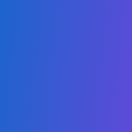
tanto en mercados locales competitivos como globales.
Nuestros Programas
Técnico Superior en Contabilidad y Finanzas
Técnico Superior en Inteligencia Artificial
Técnico Superior en Computación en la Nube
Técnico Superior en Ciberseguridad
Técnico Superior en Ciencias de la Computación - Ciencia
de Datos
Técnico Superior en Negocios Digitales
Footer.associate_health_management
Técnico Superior en Recursos Humanos
Footer.associate_international_legal
Técnico Superior en Marketing y Ventas
Footer.associate_public_policy
Técnico Superior en Sostenibilidad