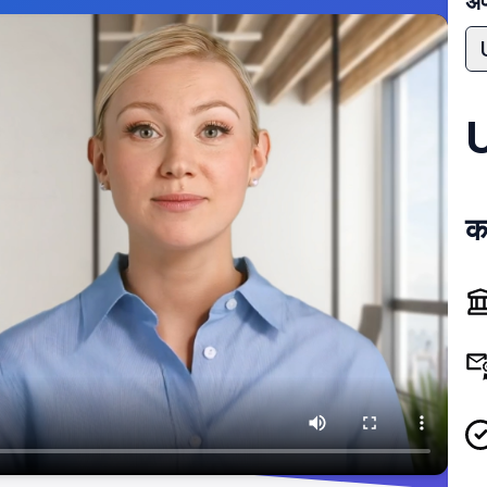
अपन
का