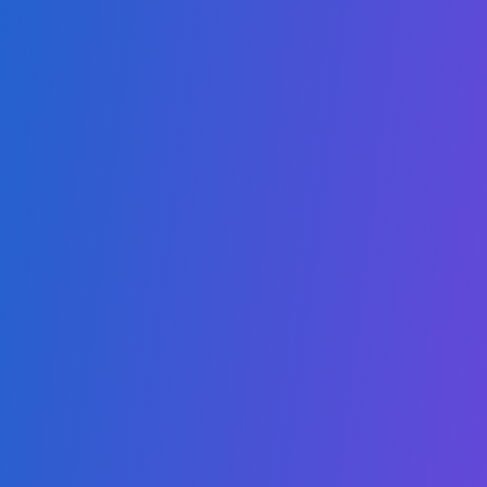
国际法律事务副学士
市场营销与销售副学士
公共政策与公共事务副学士
可持续发展副学士学位
计算机科学学士
数字商务学士
人工智能硕士学位
云计算硕士学位
网络安全硕士
可持续发展教育学硕士
健康科学硕士
法律研究硕士
数字教育教育学硕士
商业与人工智能MBA
可持续发展MBA