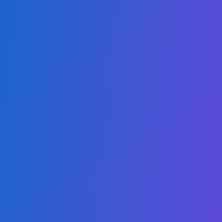
Chinese
我们的使命是提供高质量、易于获取的在线学位课程，使学生能够
在竞争激烈的本地和全球市场中脱颖而出。
我们的项目
会计与金融副学士
人工智能副学士
云计算副学士学位
网络安全副学士学位
计算机科学 - 数据科学副学士
数字商务副学士学位
健康管理副学士
人力资源副学士