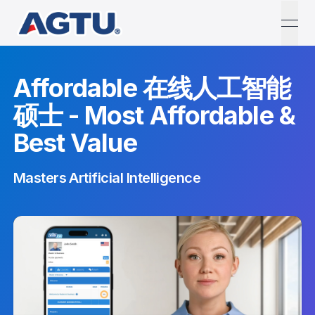
open
Affordable 在线人工智能
硕士 - Most Affordable &
Best Value
Masters Artificial Intelligence