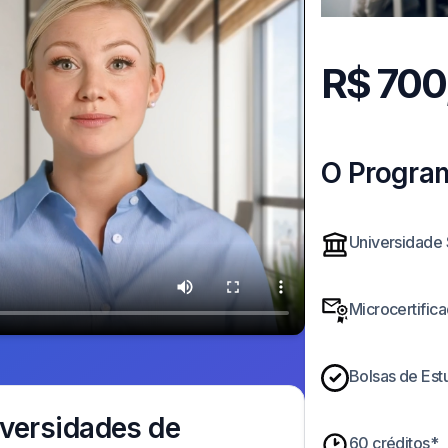
R$
700
O Progra
Universidade
Microcertifica
Bolsas de Est
versidades de
60 créditos*