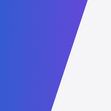
网络安全硕士
可持续发展教育学硕士
健康科学硕士
法律研究硕士
数字教育教育学硕士
商业与人工智能MBA
可持续发展MBA
Links
授权与认证
成为合作伙伴
课程目录
儿童保护政策
行为准则
常见问题