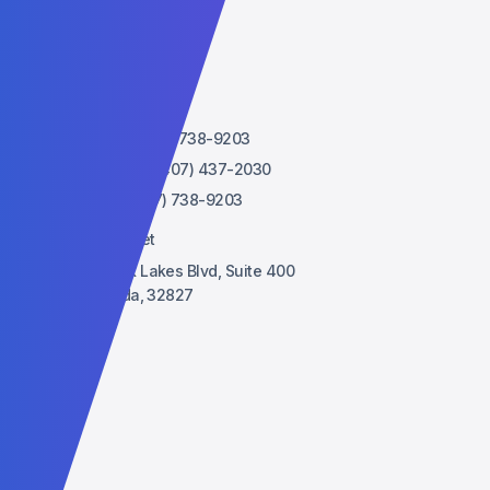
隐私政策
奖学金
联系我们
Admissions:
+1 (407) 738-9203
Administrative: +1 (407) 437-2030
WhatsApp: +1 (407) 738-9203
contact@agtu.net
6900 Tavistock Lakes Blvd, Suite 400
Orlando, Florida, 32827
USA
合作伙伴
Lucent
Vised