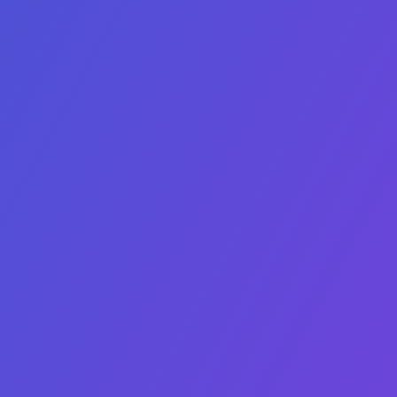
contact@agtu.net
6900 Tavistock Lakes Blvd, Suite 400
Orlando, Florida, 32827
USA
合作伙伴
Lucent
Vised