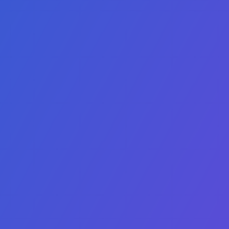
学士学位
儿童保护政策
- 数据科学副学士
行为准则
学士学位
常见问题
学士
隐私政策
学士
奖学金
务副学士
销售副学士
公共事务副学士
副学士学位
学士
士
士学位
学位
士
教育学硕士
士