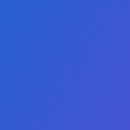
网络安全副
计算机科学 
数字商务副
健康管理副
人力资源副
国际法律事
Chinese
市场营销与
公共政策与
我们的使命是提供高质量、易于获取的在线学
位课程，使学生能够在竞争激烈的本地和全球
可持续发展
市场中脱颖而出。
计算机科学
数字商务学
人工智能硕
云计算硕士
网络安全硕
可持续发展
健康科学硕